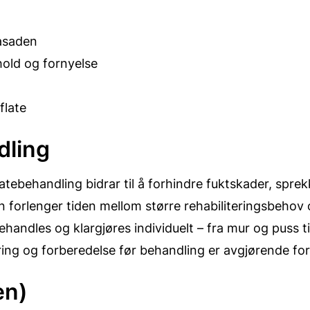
fasaden
old og fornyelse
flate
dling
latebehandling bidrar til å forhindre fuktskader, spr
forlenger tiden mellom større rehabiliteringsbehov 
handles og klargjøres individuelt – fra mur og puss ti
ng og forberedelse før behandling er avgjørende for 
en)