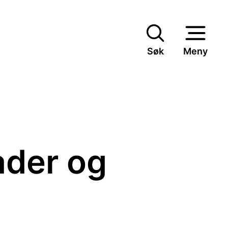
Søk
Meny
ader og