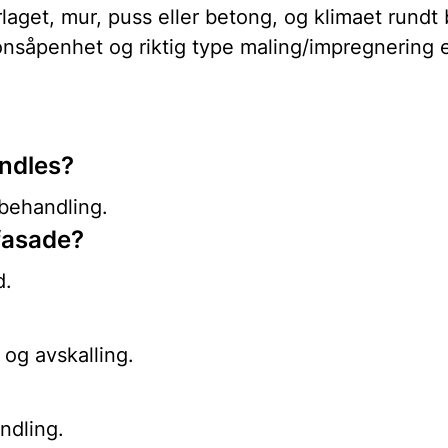
aget, mur, puss eller betong, og klimaet rundt
jonsåpenhet og riktig type maling/impregnering e
andles?
behandling.
fasade?
d.
 og avskalling.
ndling.