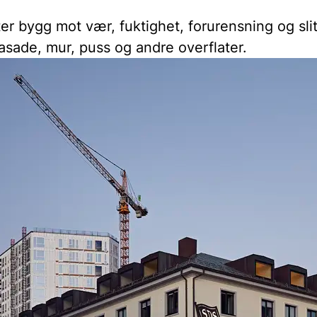
r bygg mot vær, fuktighet, forurensning og slita
asade, mur, puss og andre overflater.