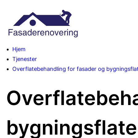
Du
Hjem
Tjenester
er
Overflatebehandling for fasader og bygningsfla
her:
Overflatebeha
bygningsflate