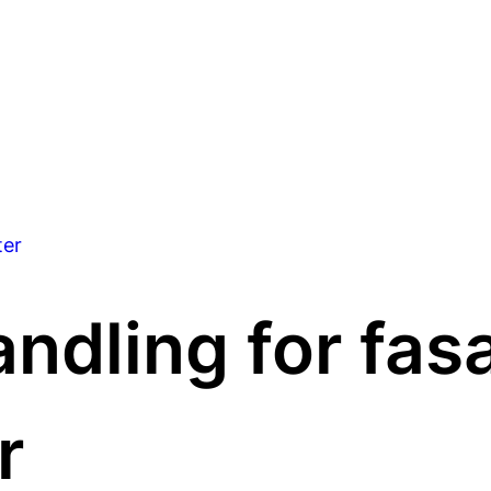
ter
ndling for fas
r