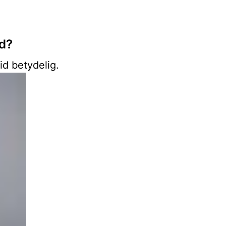
id?
id betydelig.