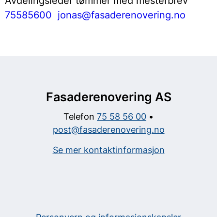
Avdelingsleder tømmer med mesterbrev
75585600
jonas@fasaderenovering.no
Fasaderenovering AS
Telefon
75 58 56 00
•
post@fasaderenovering.no
Se mer kontaktinformasjon
Sosiale
medier