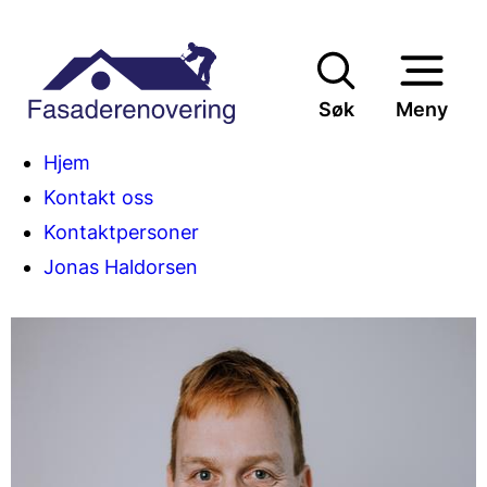
Søk
Meny
Du
Hjem
Kontakt oss
er
Kontaktpersoner
her:
Jonas Haldorsen