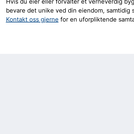
Hvis du eier eller forvalter et verneverdig by
bevare det unike ved din eiendom, samtidig so
Kontakt oss gjerne
for en uforpliktende samta
Sosiale
medier