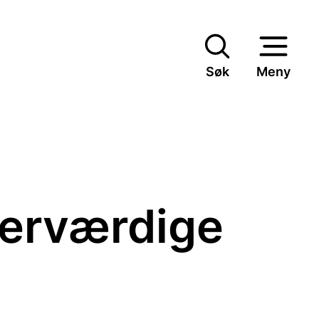
Søk
Meny
 erværdige