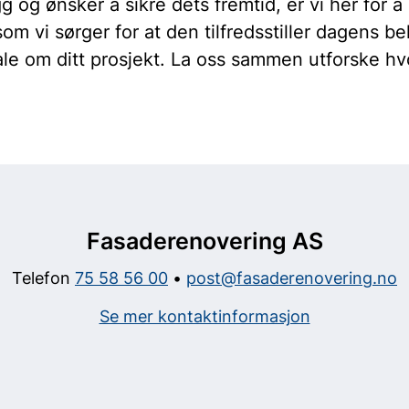
gg og ønsker å sikre dets fremtid, er vi her for
m vi sørger for at den tilfredsstiller dagens b
le om ditt prosjekt. La oss sammen utforske hvo
Fasaderenovering AS
Telefon
75 58 56 00
•
post@fasaderenovering.no
Se mer kontaktinformasjon