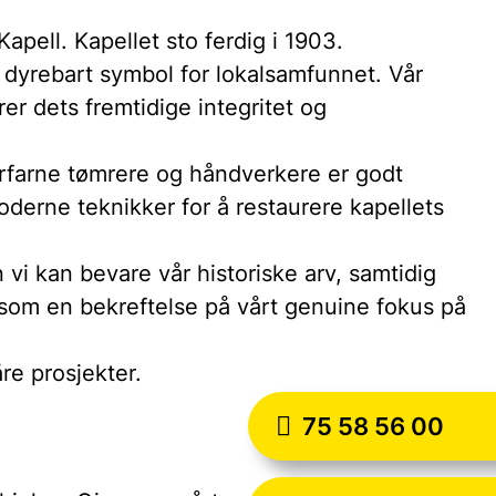
apell. Kapellet sto ferdig i 1903.
t dyrebart symbol for lokalsamfunnet. Vår
er dets fremtidige integritet og
 erfarne tømrere og håndverkere er godt
derne teknikker for å restaurere kapellets
i kan bevare vår historiske arv, samtidig
 som en bekreftelse på vårt genuine fokus på
re prosjekter.
75 58 56 00