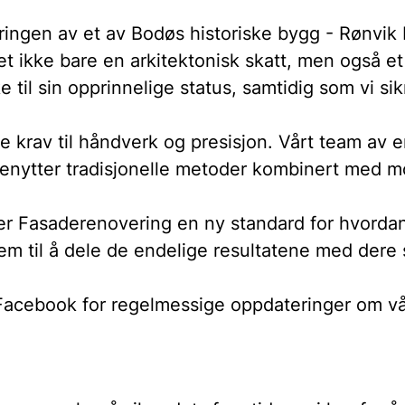
eringen av et av Bodøs historiske bygg - Rønvik K
et ikke bare en arkitektonisk skatt, men også e
il sin opprinnelige status, samtidig som vi sikr
le krav til håndverk og presisjon. Vårt team av
benytter tradisjonelle metoder kombinert med mo
r Fasaderenovering en ny standard for hvordan v
rem til å dele de endelige resultatene med dere
 Facebook for regelmessige oppdateringer om vå